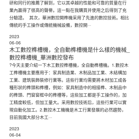
研和同行的推薦了解到，它以其卓越的性能和可靠的質量在行
業內贏得了很高的聲譽。這一點在我購買并使用之后得到了充
分驗證。 其次，華洲數控開榫機采用了先進的數控技術。相比
傳統的手工操作或傳統機械設備，數控開···
2023
06-06
木工數控榫槽機，全自動榫槽機是什么樣的機械_
數控榫槽機_華洲數控發布
?今天主要介紹一下木工數控榫槽機，全自動榫槽機。1.數控木
工榫槽機主要應用于：家具制造業、木制品加工業、木結構加
工業、建筑裝飾裝修行業等。這些行業均需要將木材加工成各
種形狀的榫頭和榫槽，例如：家具制造中的相接榫、木制品中
的榫頭、門窗窗框中的榫槽等，這些加工都是手工操作的，加
工精度較低，但加工量大。采用數控技術后，這些行業可以實
現自動化加工。2.數控木工機機是木工行業發展的必然趨勢，
目前我國大部分木工···
2023
06-04