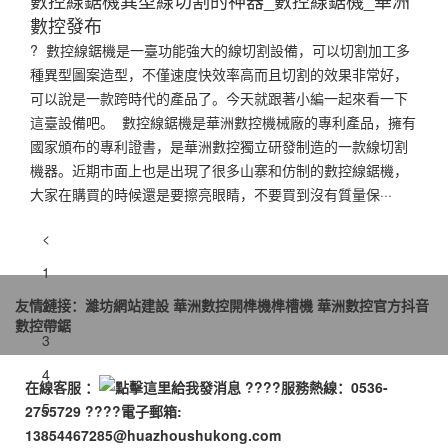
數控發布
? 數控線鋸機是一臺功能強大的線切割設備，可以切割加工多
種異型圖案造型，不僅速度快效率高而且切割的效果非常好，
可以說是一款跨時代的產品了。今天就跟著小編一起來看一下
這臺設備吧。 數控線鋸機是華洲數控機械廠的專利產品，擁有
國家頒布的專利證書，是華洲數控獨立研發制造的一款線切割
機器。近期市面上也是出現了很多山寨和仿制的數控線鋸機，
大家在購買的時候還是要擦亮眼睛，不要買到沒有質量保···
<
1
友情鏈接：
濰坊網站建設
華洲數控開榫機榫槽機
華洲數控官方抖音
2
數控帶鋸
3
4
在線客服 ：
????服務熱線：0536-
5
2755729 ????電子郵箱:
13854467285@huazhoushukong.com
···