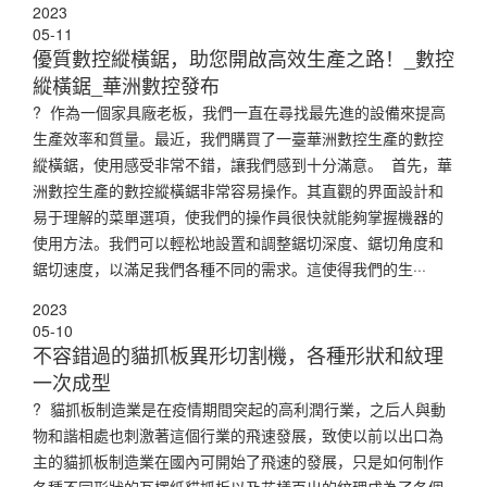
2023
05-11
優質數控縱橫鋸，助您開啟高效生產之路！_數控
縱橫鋸_華洲數控發布
? 作為一個家具廠老板，我們一直在尋找最先進的設備來提高
生產效率和質量。最近，我們購買了一臺華洲數控生產的數控
縱橫鋸，使用感受非常不錯，讓我們感到十分滿意。 首先，華
洲數控生產的數控縱橫鋸非常容易操作。其直觀的界面設計和
易于理解的菜單選項，使我們的操作員很快就能夠掌握機器的
使用方法。我們可以輕松地設置和調整鋸切深度、鋸切角度和
鋸切速度，以滿足我們各種不同的需求。這使得我們的生···
2023
05-10
不容錯過的貓抓板異形切割機，各種形狀和紋理
一次成型
? 貓抓板制造業是在疫情期間突起的高利潤行業，之后人與動
物和諧相處也刺激著這個行業的飛速發展，致使以前以出口為
主的貓抓板制造業在國內可開始了飛速的發展，只是如何制作
各種不同形狀的瓦楞紙貓抓板以及花樣百出的紋理成為了各個