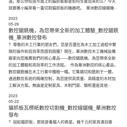
選。那么你知道市面上的貓抓板都是如何生產出來的么？今天
就跟著小編來看一臺切割貓抓板的機器吧。 華洲數控線鋸機···
2023
05-26
數控鋸銑機，為您帶來全新的加工體驗_數控鋸銑
機_華洲數控發布
? 尊敬的木工行業的朋友們，您是否還在為木工加工過程中繁
瑣的操作和低效率而感到困擾？現在，華洲數控木工機械設備
廠家向您推薦我們的核心產品——數控鋸銑機，為您帶來全新
的加工體驗和高效率的工作流程。 作為華洲數控的核心產品，
數控鋸銑機在木工行業中獨樹一幟。它集鋸切和銑削于一體，
通過數控系統的精確控制，為您提供高質量、高精度的木材加
工解決方案。無論是定制家具、木制門窗、櫥柜還是其他···
2023
05-22
貓抓板瓦楞紙數控切割機_數控線鋸機_華洲數控
發布
? 說起貓抓板，那就是養貓人的救星。幾千元的家具滿目瘡