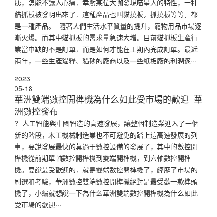
痍，怎能不讓人心痛，幸虧某位大咖發現喵星人的特性，一種
貓抓板被發明出來了，這種產品也叫貓撓板，抓撓板等等，都
是一種產品。 隨著人們生活水平質量的提升，寵物用品市場逐
漸火爆。而其中貓抓板的需求量急速大增。目前貓抓板生產行
業當中缺的不是訂單，而是如何才能在工期內完成訂單。最近
兩年，一些生產貓糧、貓砂的廠商以及一些紙板廠的利潤逐···
2023
05-18
華洲雙端數控開榫機為什么如此受市場的歡迎_華
洲數控發布
? 人工智能與中國智造的高速發展，讓整個制造業進入了一個
新的階段，木工機械制造業也不可避免的踏上這高速發展的列
車，要說發展最快的莫過于數控設備的發展了，其中的數控開
榫機從前期單軸數控開榫機到雙端開榫機，到六軸數控開榫
機。要說最受歡迎的，就是雙端數控開榫機了，經歷了市場的
刷選和考驗，華洲數控雙端數控開榫機絕對是最受歡一款榫頭
機了，小編就想說一下為什么華洲雙端數控開榫機為什么如此
受市場的歡迎···