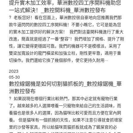
提升實木加工效率，華洲數控四工序開料機助您
一站式解決！_數控開料機_華洲數控發布
? 老板您好！看在您面上，華洲數控很自豪地向您推薦我們那
款牛逼閃閃的數控四工序開料機！不要小瞧它，它可是能為您
的實木加工提供好的解決方案！ 我們對這臺開料機進行了重大
改進，簡直就是經過了一番“整容”！我們增加了規格、提升了剛
性，讓它變得更穩固可靠。我們的機器可不是模樣派，采用了
雙梁加寬設計的龍門橫梁和加強立柱，剛性更牢靠，適用于重
切操作。我們還給它換了幾個部件，使它更持久耐用···
2023
05-30
數控線鋸機是如何切割貓抓板的_數控線鋸機_華
洲數控發布
? 如果說現在哪個行業比較熱門，那其中必定就有寵物行業
了。越來越多的人選擇喂養一只寵物來給自己的生活調味，而
養貓也是很多人的選擇，因為貓咪比較可愛而且方便在室內飼
養。 但是貓咪有一個抓撓的天性，如果不注意引導就會抓壞家
里的沙發等家具，所以給貓咪買貓抓板就成為了鏟屎官的必