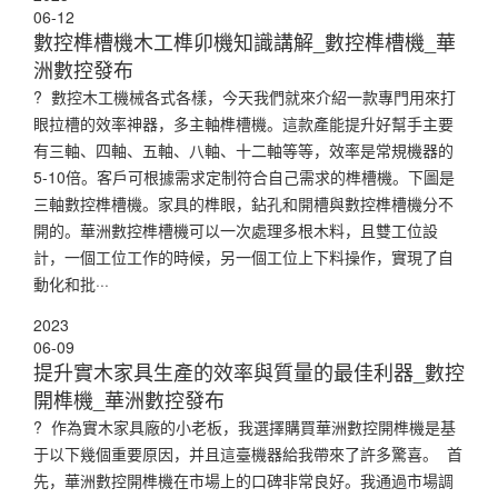
06-12
數控榫槽機木工榫卯機知識講解_數控榫槽機_華
洲數控發布
? 數控木工機械各式各樣，今天我們就來介紹一款專門用來打
眼拉槽的效率神器，多主軸榫槽機。這款產能提升好幫手主要
有三軸、四軸、五軸、八軸、十二軸等等，效率是常規機器的
5-10倍。客戶可根據需求定制符合自己需求的榫槽機。下圖是
三軸數控榫槽機。家具的榫眼，鉆孔和開槽與數控榫槽機分不
開的。華洲數控榫槽機可以一次處理多根木料，且雙工位設
計，一個工位工作的時候，另一個工位上下料操作，實現了自
動化和批···
2023
06-09
提升實木家具生產的效率與質量的最佳利器_數控
開榫機_華洲數控發布
? 作為實木家具廠的小老板，我選擇購買華洲數控開榫機是基
于以下幾個重要原因，并且這臺機器給我帶來了許多驚喜。 首
先，華洲數控開榫機在市場上的口碑非常良好。我通過市場調