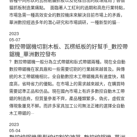
貓抓板制造業痛點。 面臨著人工紅利的過期和高危行業特點，
市場急需一種高效安全的數控機床來解決目前市場上的矛盾，
華洲數控經過多年的潛心研究和市場調研，一種新型的貓···
2023
05-07
數控帶鋸機切割木板、瓦楞紙板的好幫手_數控帶
鋸機_華洲數控發布
? 數控帶鋸機一般分為立式帶鋸和臥式帶鋸兩種。現在全自動
數控帶鋸機在家具廠和一些需要切割的行業越來越普及。與傳
統的木工帶鋸機相比，全自動數控木工帶鋸機具有速度快，精
度高，省時省力的優點。在市場上的需求越來越大，在購買時
需要認準正品和仿品。現在國內市場上有許多數控自動木工帶
鋸的制造商，但質量參差不齊，產品種類繁多，偽劣，虛假宣
傳現象屢見不鮮。而許多家具加工公司無法正確的選擇全自動
木工帶鋸的···
2023
05-04
數控線鋸機異型線切割的神器_數控線鋸機_華洲