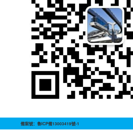
備案號：
魯ICP備13003419號-1