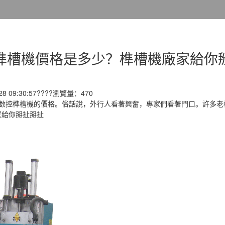
榫槽機價格是多少？榫槽機廠家給你
 09:30:57????瀏覽量：470
了數控榫槽機的價格。俗話說，外行人看著興奮，專家們看著門口。許多
家給你掰扯掰扯