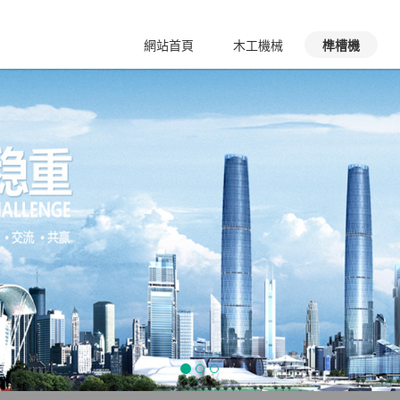
2
網站首頁
木工機械
榫槽機