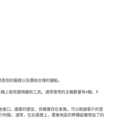
供周到的服務以及價格合理的優點。
軸上裝有變頻器和工具。通常使用的主軸數量有4軸，5
好地進口。國產的便宜，但確實存在差異。可以根據客戶的意
行判斷。通常，在此基礎上，廣東地區的榫槽設備增加了約