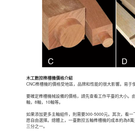
木工數控榫槽機價格介紹
CNC榫槽機的價格受地區，品牌和性能的很大影響。易于
要確定榫槽機械設備的價格，請先查看工作平臺的大小。由
軸，8軸，10軸等。
如果添加更多主軸組件，則需要300-5000元。其次
愿自由選擇。總體上，一臺數控五軸榫槽機的成本約為8
三分之一。