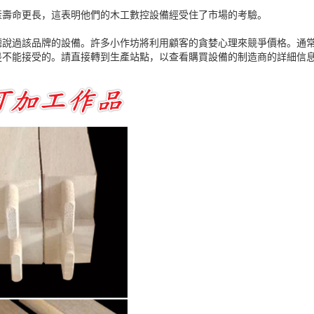
產壽命更長，這表明他們的木工數控設備經受住了市場的考驗。
聽說過該品牌的設備。許多小作坊將利用顧客的貪婪心理來競爭價格。通
是不能接受的。請直接轉到生產站點，以查看購買設備的制造商的詳細信