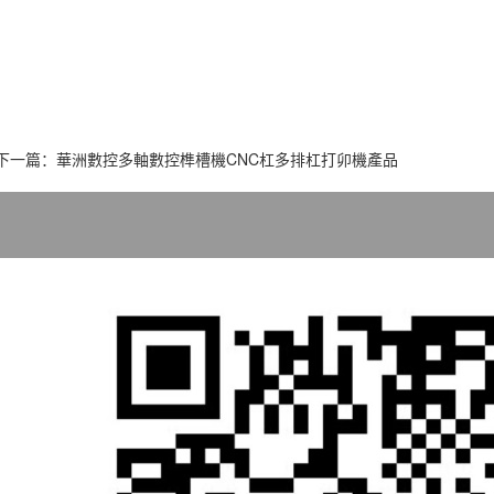
下一篇：
華洲數控多軸數控榫槽機CNC杠多排杠打卯機產品