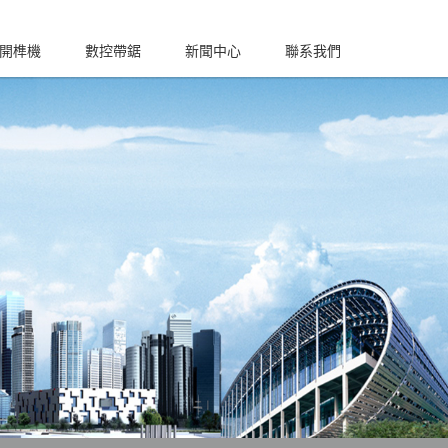
????
??
開榫機
數控帶鋸
新聞中心
聯系我們