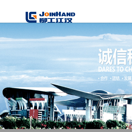
華洲數控木工機械銷售電話：0536-2755729 1526566595