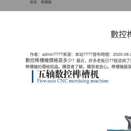
首頁
>>
榫槽機
數控
作者：admin????來源：本站????發布時間：2020-08-28
數控榫槽機價格是多少
？最近，許多老板已??經咨詢
榫槽機的價格知識。購買者了解，購買者放心。榫槽機廠