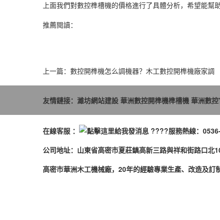
上面我們對數控榫槽機的價格進行了具體分析，希望能幫
推薦閱讀：
上一篇：
數控開榫機怎么調機器？木工數控開榫機廠家調
友情鏈接：
濰坊網站建設
華洲數控開榫機榫槽機
華洲數控
在線客服 ：
????服務熱線：0536-2
公司地址：山東省高密市夏莊鎮高新三路與祥和街路口北1
高密市華洲木工機械廠，20年的經驗專業生產、改造及訂