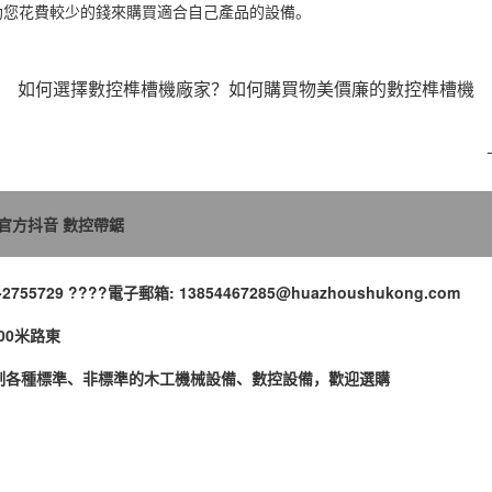
助您花費較少的錢來購買適合自己產品的設備。
如何選擇數控榫槽機廠家？如何購買物美價廉的數控榫槽機
官方抖音
數控帶鋸
755729 ????電子郵箱: 13854467285@huazhoushukong.com
00米路東
制各種標準、非標準的木工機械設備、數控設備，歡迎選購