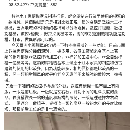
08:32:42????瀏覽量：382
數控木工榫槽機家具制造行業，輕金屬制造行業里使用的頻繁的
一款機械。這個機械是只是相對比較正規一點的名稱是數控木工榫
槽機，因為地域的不同他的名稱可以分為幾種，數控打眼機，數控
劃槽機，數控v槽機 ，數控挖洞機等等，總的來說這個機械功能是劃
槽，打眼，做異形都可以的。
今天華洲小郭簡單的介紹一下數控榫槽機的一些功能，目前市面
上數控榫槽機分幾個類別，一機多用，各個工廠起來名基本上著一
類的稱呼都是xx數控榫槽加工心，xx榫卯加工名中心，xx全自動榫
槽一體機等等。這類的榫槽機基本上適應于紅木家具的制造和仿古
建筑的使用的比較多，因為功能較多，相對價格都是比較高的一
種，另一類相對簡單的就是咱們今天專門用來解說的數控木工榫槽
機。
先看一下咱們的數控榫槽機的外觀，數控榫槽機一般市面上有兩
版，一版是前后板，一版就是左右板，針對不同的毛料長度的產
品。長度稍微長一點的速度和結構的限制，一版這種選擇左右款
式，非常適合。做椅子，桌椅這一類的產品一般的木料的長度比較
短，那種前后工位的是非常適合的。