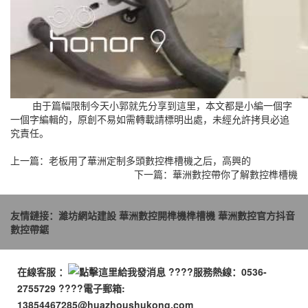
由于篇幅限制今天小郭就先分享到這里，本文都是小編一個字
一個字編輯的，原創不易如需轉載請標明出處，未經允許拷貝必追
究責任。
上一篇：
老板用了華洲定制多頭數控榫槽機之后，高興的
下一篇：
華洲數控帶你了解數控榫槽機
友情鏈接：
濰坊網站建設
華洲數控開榫機榫槽機
華洲數控官方抖音
數控帶鋸
在線客服 ：
????服務熱線：0536-
2755729 ????電子郵箱:
13854467285@huazhoushukong.com