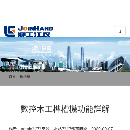
????
??
首頁
>>
榫槽機
數控木工榫槽機功能詳解
作者：admin????來源：本站????發布時間：2020-09-07