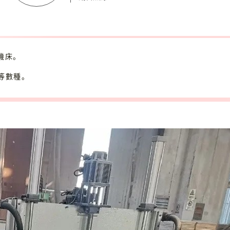
機床。
等數種。