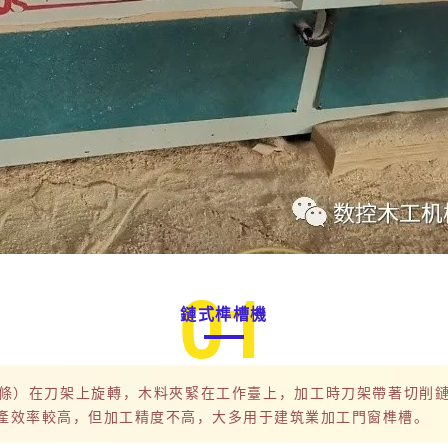
0
1
鏈式榫槽機
條）在刀架上旋轉，木料夾緊在工作臺上，加工時刀架帶著切削
產效率較高，但加工精度不高，大多用于建筑業加工門窗榫槽。