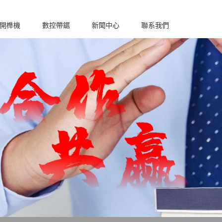
????
??
開榫機
數控帶鋸
新聞中心
聯系我們