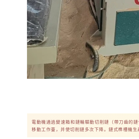
電動機通過變速箱和鏈輪驅動切削鏈（帶刀齒的鏈
移動工作臺，并使切削鏈多次下降。鏈式榫槽機生