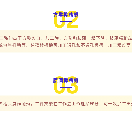
0
2
方鑿榫槽機
口略伸出于方鑿刃口。加工時，方鑿和鉆頭一起下降，鉆頭轉動
或液壓推動等。這種榫槽機可加工通孔和不通孔榫槽，加工精度高
0
3
腰圓榫槽機
榫槽長度作擺動。工件夾緊在工作臺上作進給運動，可一次加工出