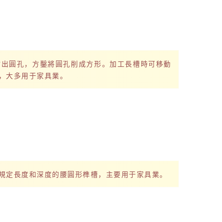
鉆出圓孔，方鑿將圓孔削成方形。加工長槽時可移動
，大多用于家具業。
規定長度和深度的腰圓形榫槽，主要用于家具業。