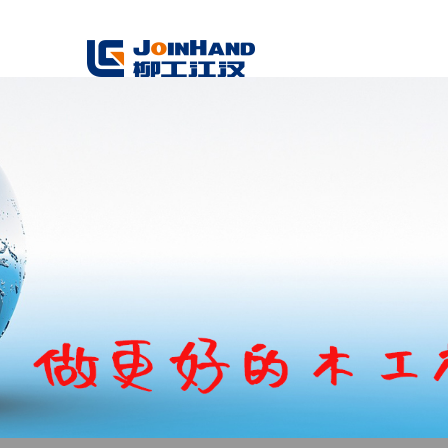
華洲數控木工機械銷售電話：0536-2755729 1526566595