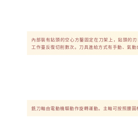
內部裝有鉆頭的空心方鑿固定在刀架上，鉆頭的刃
工作臺反復切削數次。刀具進給方式有手動、氣動
銑刀軸由電動機驅動作旋轉運動。主軸可按照腰圓