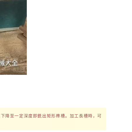
鏈下降至一定深度即銑出矩形榫槽。加工長槽時，可