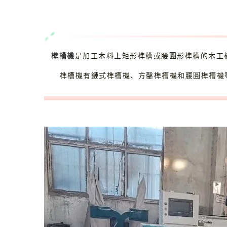
榫槽機
是加工木料上矩形榫槽或腰圓形榫槽的木工
榫槽機有鏈式榫槽機、方鑿榫槽機和腰圓榫槽機