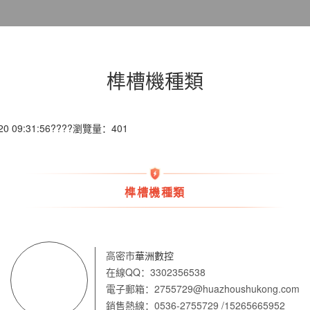
榫槽機種類
 09:31:56????瀏覽量：401
榫槽機種類
高密市
華洲數控
在線QQ：3302356538
電子郵箱：2755729@huazhoushukong.com
銷售熱線：0536-2755729 /15265665952