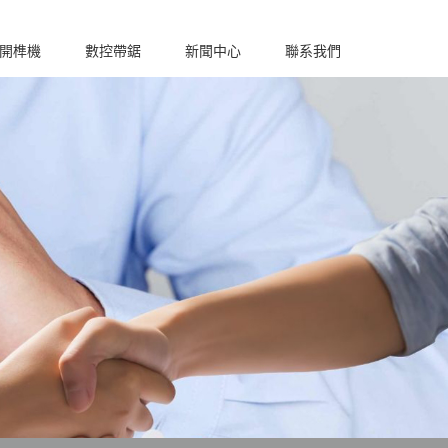
????
??
開榫機
數控帶鋸
新聞中心
聯系我們