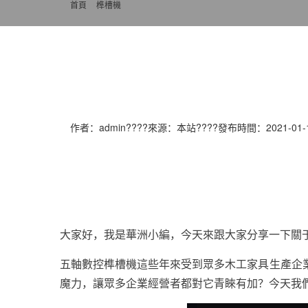
首頁
>>
榫槽機
作者：admin????來源：本站????發布時間：2021-01-18
大家好，我是華洲小編，今天來跟大家分享一下關
五軸數控榫槽機這些年來受到眾多木工家具生產企
魔力，讓眾多企業經營者都對它青睞有加？
今天我