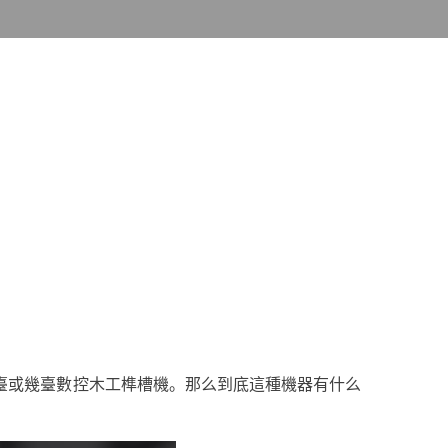
臺或幾臺數控木工榫槽機。那么到底這種機器有什么