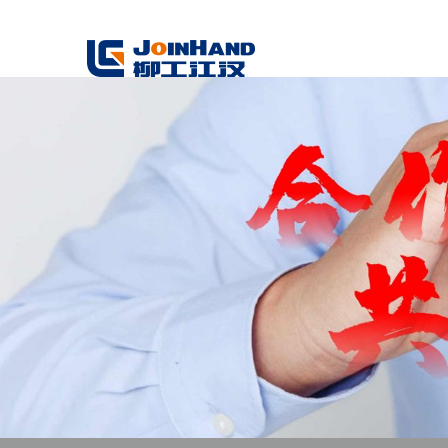
華洲數控木工機械銷售電話：0536-2755729 1526566595