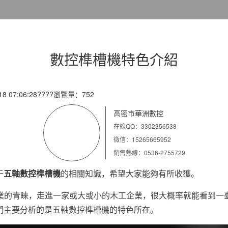
數控榫槽機特色介紹
 07:06:28????瀏覽量：752
高密市
華洲數控
在線QQ：3302356538
微信：15265665952
銷售熱線：0536-2755729
于
五軸數控榫槽機
的相關知識，希望大家能夠有所收獲。
業的青睞，走進一家或大或小的木工企業，很大概率就能看到一
們主要分析的是五軸數控榫槽機的特色所在。