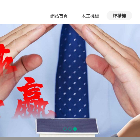
2
網站首頁
木工機械
榫槽機