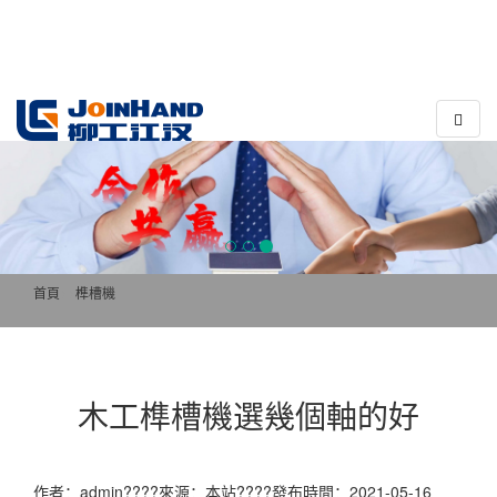
????
??
首頁
>>
榫槽機
木工榫槽機選幾個軸的好
作者：admin????來源：本站????發布時間：2021-05-16