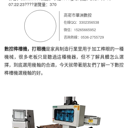
07:22:23????瀏覽量：370
高密市
華洲數控
在線QQ：3302356538
微信：15265665952
咨詢熱線：0536-2755729
數控榫槽機，打眼機
是家具制造行業里用于加工榫眼的一種
機械，很多老板只是聽過這種機器，但不了解具體怎么選
擇，到底選用幾軸的合適，今天就帶著朋友們了解一下數控
榫槽機選幾軸的好。