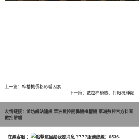
上一篇：
榫槽機價格影響因素
下一篇：
數控榫槽機、打眼機種類
友情鏈接：
濰坊網站建設
華洲數控開榫機榫槽機
華洲數控官方抖音
數控帶鋸
在線客服 ：
????服務熱線：0536-